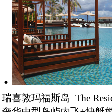
瑞喜敦玛福斯岛
The Resi
奢华
中型岛屿
内飞+快艇